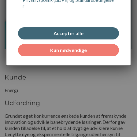
Privatlivspolitik (GDPR) og Standardbetingelse
r
Accepter alle
Kun nødvendige
Kunde
Energi
Udfordring
Grundet øget konkurrence ønskede kunden at fremskynde
innovation og udvikle banebrydende løsninger. Derfor gav
kunden tilladelse til, at et hold af dygtige udviklere kunne
benytte nye og eksperimentelle tilgange uden hensyn til