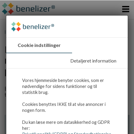
OVERBLIK
i
CASE STORIES
INSIGHTS
Insights
|
Case Stories
OM OS
Cookie indstillinger
i
Løsning på dilemmaet
med strategiske
r
Detaljeret information
LOG IND
projekter
Vores hjemmeside benyter cookies, som er
nødvendige for sidens funktioner og til
Betydeligt reducerede risici ved eksperimentel
statistik brug.
tilgang.
Cookies benyttes IKKE til at vise annoncer i
nogen form.
Du kan læse mere om datasikkerhed og GDPR
her: